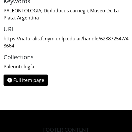
Keywords
PALEONTOLOGIA
,
Diplodocus carnegii
,
Museo De La
Plata
,
Argentina
URI
https://naturalis.fcnym.unlp.edu.ar/handle/628872547/4
8664
Collections
Paleontología
Full item page
FOOTER CONTENT