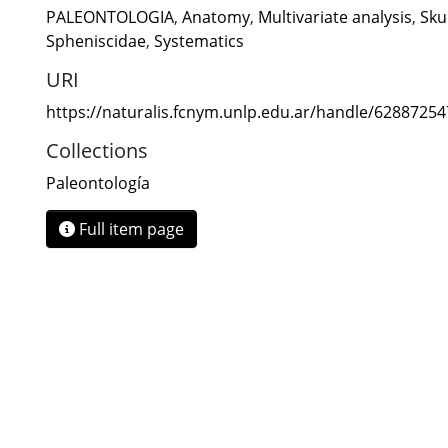
PALEONTOLOGIA
,
Anatomy
,
Multivariate analysis
,
Sku
Spheniscidae
,
Systematics
URI
https://naturalis.fcnym.unlp.edu.ar/handle/6288725
Collections
Paleontología
Full item page