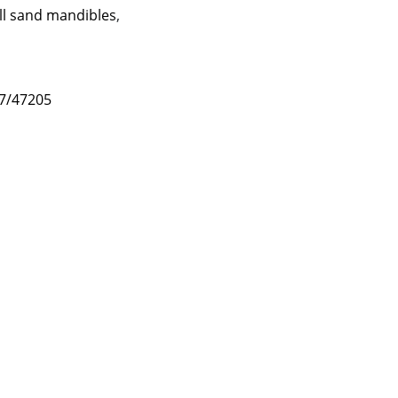
ll sand mandibles
,
47/47205