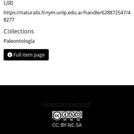
URI
https://naturalis.fcnym.unlp.edu.ar/handle/628872547/4
8277
Collections
Paleontología
Full item page
FOOTER CONTENT
CC: BY-NC-SA