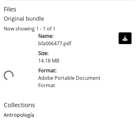
Files
Original bundle
Now showing
1 - 1 of 1
Name:
bfa006477.pdf
Size:
14.18 MB
Format:
ading...
Adobe Portable Document
Format
Collections
Antropología