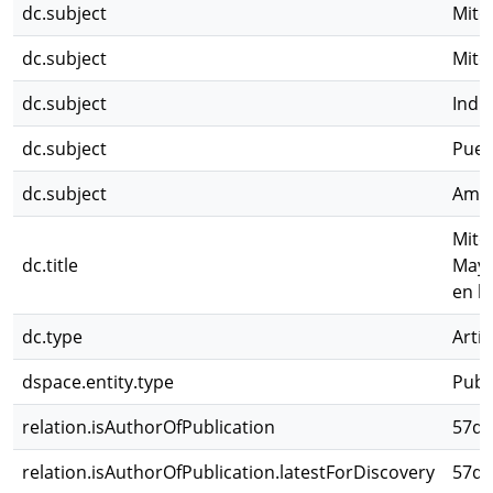
dc.subject
Mito
dc.subject
Mito
dc.subject
Indí
dc.subject
Pueb
dc.subject
Amér
Mito
dc.title
Mayo
en l
dc.type
Artíc
dspace.entity.type
Publ
relation.isAuthorOfPublication
57d6
relation.isAuthorOfPublication.latestForDiscovery
57d6