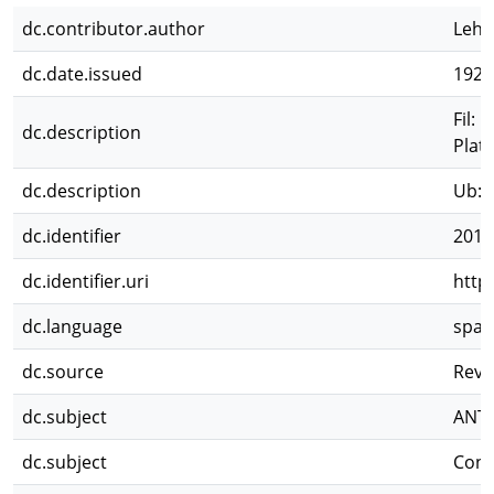
dc.contributor.author
Lehm
dc.date.issued
1924
Fil:
dc.description
Plat
dc.description
Ub: 
dc.identifier
2011
dc.identifier.uri
http
dc.language
spa
dc.source
Revi
dc.subject
ANT
dc.subject
Cons