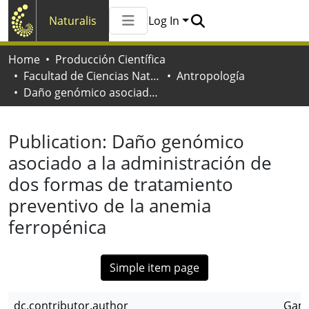
Naturalis
Log In
Communities & Collections
Home
Producción Científica
All of Naturalis
Facultad de Ciencias Naturales y Museo
Antropología
Statistics
Daño genómico asociado a la administración de dos formas de tratamiento preventivo de la anemia ferropénica
Publication:
Daño genómico
asociado a la administración de
dos formas de tratamiento
preventivo de la anemia
ferropénica
Simple item page
dc.contributor.author
Gamb