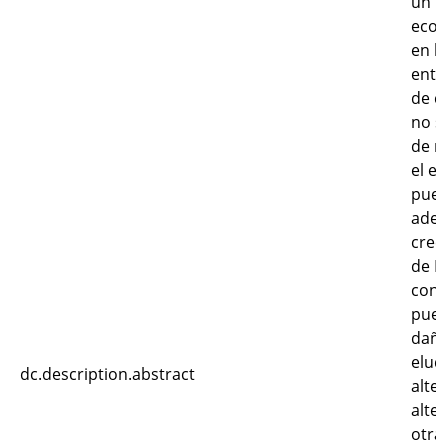
un p
econ
en l
entr
de c
no s
de m
el e
pued
adec
crec
de P
con 
pued
daño
elud
dc.description.abstract
alte
alte
otra 