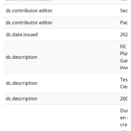
dc.contributor.editor
Seoa
dc.contributor.editor
Padu
dc.date.issued
2020
Fil:
Plata
dc.description
Gamb
Inves
Tesi
dc.description
Cien
dc.description
200p:
Dura
en e
crec