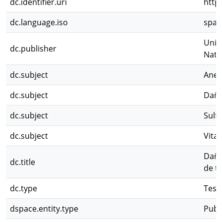
dc.identifier.uri
http
dc.language.iso
spa
Univ
dc.publisher
Natu
dc.subject
Anem
dc.subject
Daño
dc.subject
Sulf
dc.subject
Vita
Daño
dc.title
de t
dc.type
Tesi
dspace.entity.type
Publ