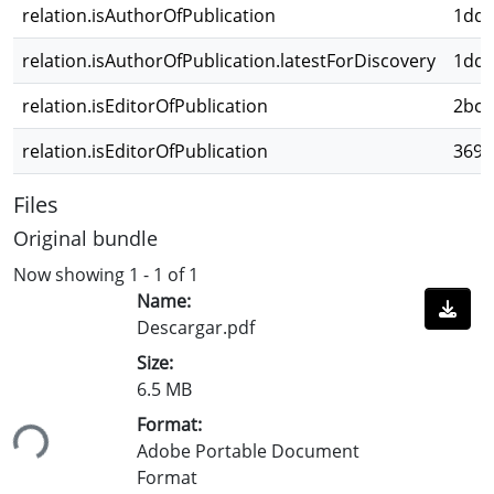
relation.isAuthorOfPublication
1dd6
relation.isAuthorOfPublication.latestForDiscovery
1dd6
relation.isEditorOfPublication
2bc5
relation.isEditorOfPublication
369e
Files
Original bundle
Now showing
1 - 1 of 1
Name:
Descargar.pdf
Size:
6.5 MB
ing...
Format:
Adobe Portable Document
Format