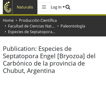
Naturalis
Log In
Communities & Collections
Home
Producción Científica
All of Naturalis
Facultad de Ciencias Naturales y Museo
Paleontología
Statistics
Especies de Septatopora Engel [Bryozoa] del Carbónico de la provincia de Chubut, Argentina
Publication:
Especies de
Septatopora Engel [Bryozoa] del
Carbónico de la provincia de
Chubut, Argentina