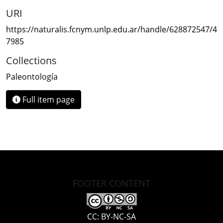
URI
https://naturalis.fcnym.unlp.edu.ar/handle/628872547/4
7985
Collections
Paleontología
Full item page
FOOTER CONTENT
CC: BY-NC-SA