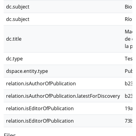
dc.subject
Biod
dc.subject
Río 
Macr
dc.title
de c
la p
dc.type
Tesi
dspace.entity.type
Publ
relation.isAuthorOfPublication
b23d
relation.isAuthorOfPublication.latestForDiscovery
b23d
relation.isEditorOfPublication
19a3
relation.isEditorOfPublication
73bc
Files