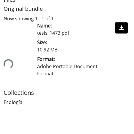
Original bundle
Now showing
1 - 1 of 1
Name:
tesis_1473.pdf
Size:
10.92 MB
Format:
ing...
Adobe Portable Document
Format
Collections
Ecología