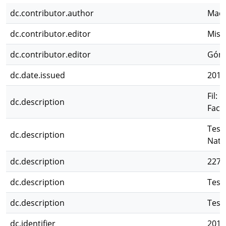
dc.contributor.author
Macc
dc.contributor.editor
Mise
dc.contributor.editor
Góme
dc.date.issued
2017
Fil: 
dc.description
Facu
Tesi
dc.description
Natu
dc.description
227 p
dc.description
Tesis
dc.description
Tesi
dc.identifier
2017