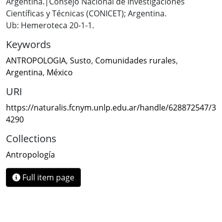
Argentina.|Consejo Nacional de Investigaciones
Científicas y Técnicas (CONICET); Argentina.
Ub: Hemeroteca 20-1-1.
Keywords
ANTROPOLOGIA
,
Susto
,
Comunidades rurales
,
Argentina
,
México
URI
https://naturalis.fcnym.unlp.edu.ar/handle/628872547/3
4290
Collections
Antropología
Full item page