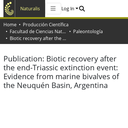
Naturalis
Log In
Communities & Collections
Home
Producción Científica
All of Naturalis
Facultad de Ciencias Naturales y Museo
Paleontología
Statistics
Biotic recovery after the end-Triassic extinction event: Evidence from marine bivalves of the Neuquén Basin, Argentina
Publication:
Biotic recovery after
the end-Triassic extinction event:
Evidence from marine bivalves of
the Neuquén Basin, Argentina