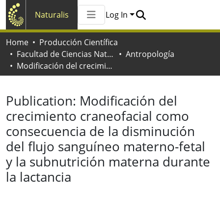
Naturalis
Log In
Communities & Collections
Home
Producción Científica
All of Naturalis
Facultad de Ciencias Naturales y Museo
Antropología
Statistics
Modificación del crecimiento craneofacial como consecuencia de la disminución del flujo sanguíneo materno-fetal y la subnutrición materna durante la lactancia
Publication:
Modificación del
crecimiento craneofacial como
consecuencia de la disminución
del flujo sanguíneo materno-fetal
y la subnutrición materna durante
la lactancia