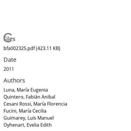
Loading...
Files
bfa002325.pdf
(423.11 KB)
Date
2011
Authors
Luna, María Eugenia
Quintero, Fabián Anibal
Cesani Rossi, María Florencia
Fucini, María Cecilia
Guimarey, Luis Manuel
Oyhenart, Evelia Edith