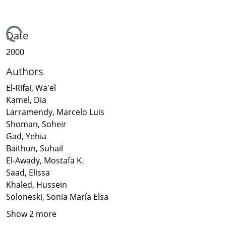
Loading...
Date
2000
Authors
El-Rifai, Wa'el
Kamel, Dia
Larramendy, Marcelo Luis
Shoman, Soheir
Gad, Yehia
Baithun, Suhail
El-Awady, Mostafa K.
Saad, Elissa
Khaled, Hussein
Soloneski, Sonia María Elsa
Show 2 more