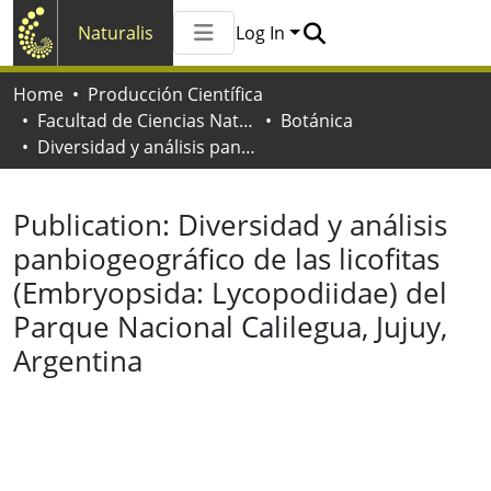
Naturalis
Log In
Communities & Collections
Home
Producción Científica
All of Naturalis
Facultad de Ciencias Naturales y Museo
Botánica
Statistics
Diversidad y análisis panbiogeográfico de las licofitas (Embryopsida: Lycopodiidae) del Parque Nacional Calilegua, Jujuy, Argentina
Publication:
Diversidad y análisis
panbiogeográfico de las licofitas
(Embryopsida: Lycopodiidae) del
Parque Nacional Calilegua, Jujuy,
Argentina