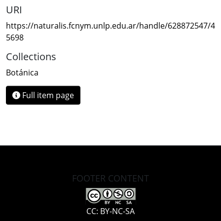
URI
https://naturalis.fcnym.unlp.edu.ar/handle/628872547/4
5698
Collections
Botánica
Full item page
FOOTER CONTENT
CC: BY-NC-SA