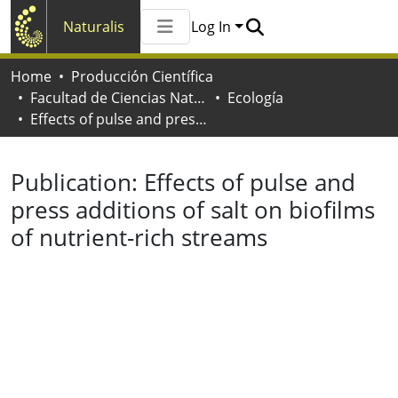
Naturalis
Log In
Communities & Collections
Home
Producción Científica
All of Naturalis
Facultad de Ciencias Naturales y Museo
Ecología
Statistics
Effects of pulse and press additions of salt on biofilms of nutrient-rich streams
Publication:
Effects of pulse and
press additions of salt on biofilms
of nutrient-rich streams