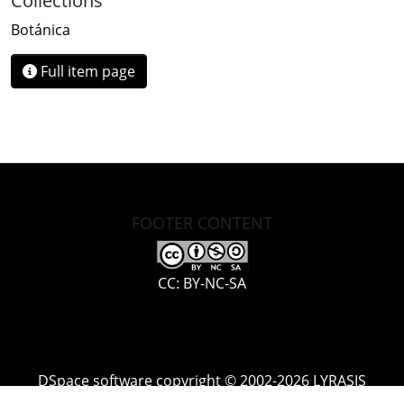
Collections
Botánica
Full item page
FOOTER CONTENT
CC: BY-NC-SA
DSpace software
copyright © 2002-2026
LYRASIS
Cookie
Accessibility
Privacy
End User
Send