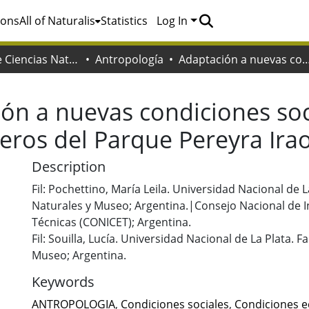
ions
All of Naturalis
Statistics
Log In
Facultad de Ciencias Naturales y Museo
Antropología
Adaptación a nuevas condiciones sociales y económicas entre los viejos quinteros del Parque P
ón a nuevas condiciones so
teros del Parque Pereyra Ira
Description
Fil: Pochettino, María Leila. Universidad Nacional de L
Naturales y Museo; Argentina.|Consejo Nacional de In
Técnicas (CONICET); Argentina.
Fil: Souilla, Lucía. Universidad Nacional de La Plata. 
Museo; Argentina.
Keywords
ANTROPOLOGIA
,
Condiciones sociales
,
Condiciones 