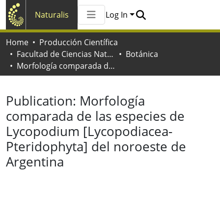
Naturalis
Log In
Communities & Collections
Home
Producción Científica
All of Naturalis
Facultad de Ciencias Naturales y Museo
Botánica
Statistics
Morfología comparada de las especies de Lycopodium [Lycopodiacea-Pteridophyta] del noroeste de Argentina
Publication:
Morfología
comparada de las especies de
Lycopodium [Lycopodiacea-
Pteridophyta] del noroeste de
Argentina