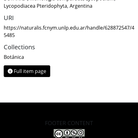
Lycopodiacea Pteridophyta
,
Argentina
URI
https://naturalis.fcnym.unlp.edu.ar/handle/628872547/4
5485
Collections
Botánica
Full item page
FOOTER CONTENT