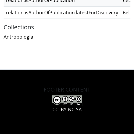
relation.isAuthorOfPublication
6eb2
relation.isAuthorOfPublication.latestForDiscovery
6eb2
Collections
Antropología
FOOTER CONTENT
CC: BY-NC-SA