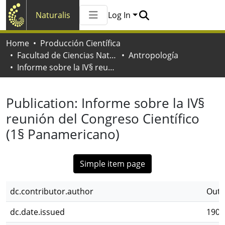
Naturalis
Log In
Communities & Collections
Home
Producción Científica
All of Naturalis
Facultad de Ciencias Naturales y Museo
Antropología
Statistics
Informe sobre la IV§ reunión del Congreso Científico (1§ Panamericano)
Publication:
Informe sobre la IV§
reunión del Congreso Científico
(1§ Panamericano)
Simple item page
dc.contributor.author
Outes
dc.date.issued
1909