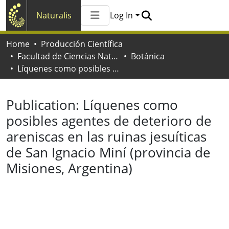
Naturalis
Log In
Communities & Collections
Home
Producción Científica
All of Naturalis
Facultad de Ciencias Naturales y Museo
Botánica
Statistics
Líquenes como posibles agentes de deterioro de areniscas en las ruinas jesuíticas de San Ignacio Miní (provincia de Misiones, Argentina)
Publication:
Líquenes como
posibles agentes de deterioro de
areniscas en las ruinas jesuíticas
de San Ignacio Miní (provincia de
Misiones, Argentina)