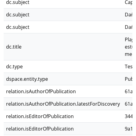
dc.subject
Capa
dc.subject
Daño
dc.subject
Daño
Plag
dc.title
estu
meca
dc.type
Tesi
dspace.entity.type
Publ
relation.isAuthorOfPublication
61ab
relation.isAuthorOfPublication.latestForDiscovery
61ab
relation.isEditorOfPublication
344f
relation.isEditorOfPublication
9a16