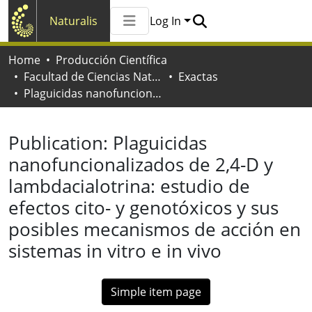
Naturalis
Log In
Communities & Collections
Home
Producción Científica
All of Naturalis
Facultad de Ciencias Naturales y Museo
Exactas
Statistics
Plaguicidas nanofuncionalizados de 2,4-D y lambdacialotrina: estudio de efectos cito- y genotóxicos y sus posibles mecanismos de acción en sistemas in vitro e in vivo
Publication:
Plaguicidas
nanofuncionalizados de 2,4-D y
lambdacialotrina: estudio de
efectos cito- y genotóxicos y sus
posibles mecanismos de acción en
sistemas in vitro e in vivo
Simple item page