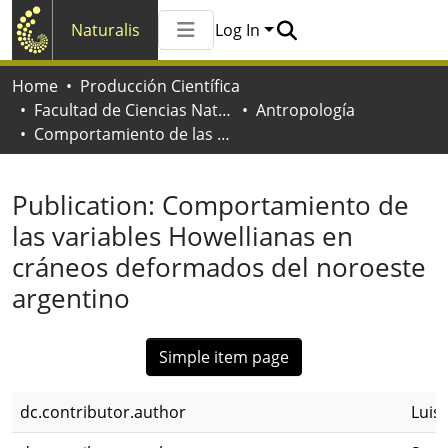
Naturalis
Log In
Communities & Collections
Home
Producción Científica
All of Naturalis
Facultad de Ciencias Naturales y Museo
Antropología
Statistics
Comportamiento de las variables Howellianas en cráneos deformados del noroeste argentino
Publication:
Comportamiento de
las variables Howellianas en
cráneos deformados del noroeste
argentino
Simple item page
dc.contributor.author
Luis