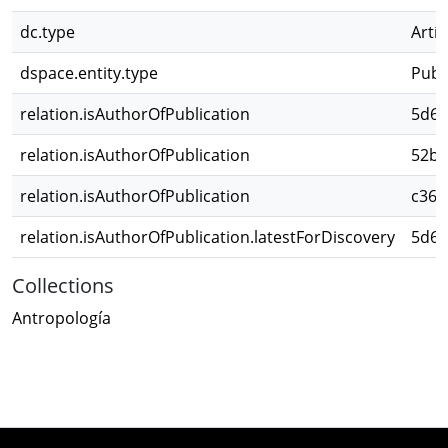
dc.type
Artíc
dspace.entity.type
Publ
relation.isAuthorOfPublication
5d60
relation.isAuthorOfPublication
52bf
relation.isAuthorOfPublication
c362
relation.isAuthorOfPublication.latestForDiscovery
5d60
Collections
Antropología