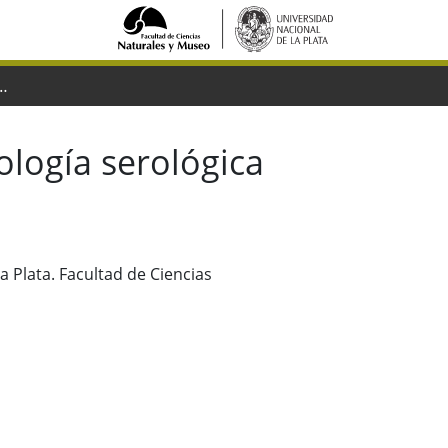
to de la raciología serológica puneña
ología serológica
 Plata. Facultad de Ciencias