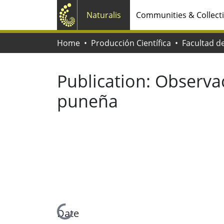
Naturalis
Communities & Collect
Home
Producción Científica
Publication:
Observac
puneña
Loading...
Date