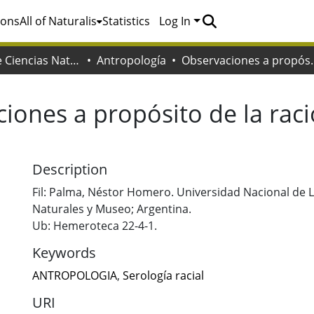
ions
All of Naturalis
Statistics
Log In
Facultad de Ciencias Naturales y Museo
Antropología
Observaciones a propósi
iones a propósito de la raci
Description
Fil: Palma, Néstor Homero. Universidad Nacional de La
Naturales y Museo; Argentina.
Ub: Hemeroteca 22-4-1.
Keywords
ANTROPOLOGIA
,
Serología racial
URI