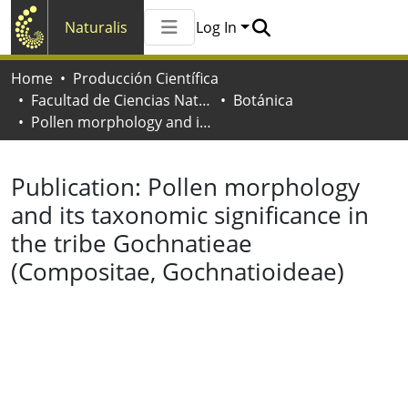
Naturalis
Log In
Communities & Collections
Home
Producción Científica
All of Naturalis
Facultad de Ciencias Naturales y Museo
Botánica
Statistics
Pollen morphology and its taxonomic significance in the tribe Gochnatieae (Compositae, Gochnatioideae)
Publication:
Pollen morphology
and its taxonomic significance in
the tribe Gochnatieae
(Compositae, Gochnatioideae)