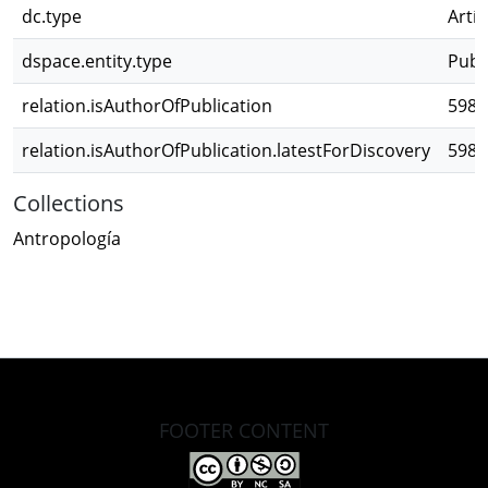
dc.type
Artíc
dspace.entity.type
Publ
relation.isAuthorOfPublication
5984
relation.isAuthorOfPublication.latestForDiscovery
5984
Collections
Antropología
FOOTER CONTENT