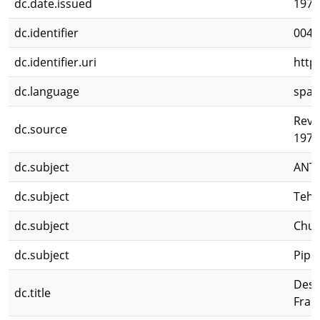
dc.date.issued
1973
dc.identifier
0049
dc.identifier.uri
http
dc.language
spa
Revi
dc.source
1973
dc.subject
ANT
dc.subject
Tehu
dc.subject
Chu
dc.subject
Pipa
Desc
dc.title
Fran