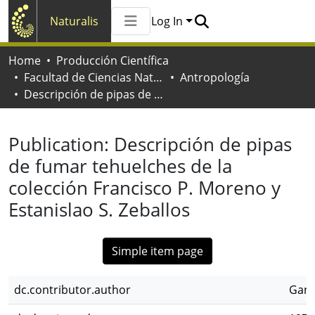
Naturalis
Log In
Communities & Collections
Home
Producción Científica
All of Naturalis
Facultad de Ciencias Naturales y Museo
Antropología
Statistics
Descripción de pipas de fumar tehuelches de la colección Francisco P. Moreno y Estanislao S. Zeballos
Publication:
Descripción de pipas
de fumar tehuelches de la
colección Francisco P. Moreno y
Estanislao S. Zeballos
Simple item page
dc.contributor.author
Ganc