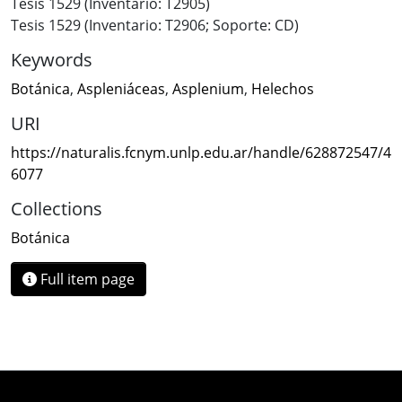
Tesis 1529 (Inventario: T2905)
Tesis 1529 (Inventario: T2906; Soporte: CD)
Keywords
Botánica
,
Aspleniáceas
,
Asplenium
,
Helechos
URI
https://naturalis.fcnym.unlp.edu.ar/handle/628872547/4
6077
Collections
Botánica
Full item page