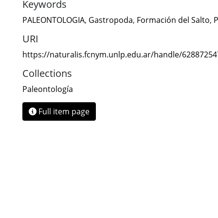
Keywords
PALEONTOLOGIA
,
Gastropoda
,
Formación del Salto
,
P
URI
https://naturalis.fcnym.unlp.edu.ar/handle/6288725
Collections
Paleontología
Full item page