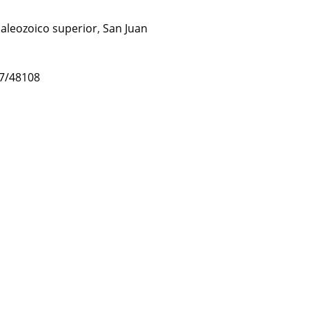
aleozoico superior
,
San Juan
47/48108