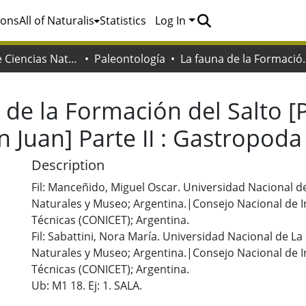
ions
All of Naturalis
Statistics
Log In
Facultad de Ciencias Naturales y Museo
Paleontología
La fauna de la Formación del Salto [Pale
 de la Formación del Salto [
n Juan] Parte II : Gastropoda
Description
Fil: Manceñido, Miguel Oscar. Universidad Nacional de
Naturales y Museo; Argentina.|Consejo Nacional de In
Técnicas (CONICET); Argentina.
Fil: Sabattini, Nora María. Universidad Nacional de La
Naturales y Museo; Argentina.|Consejo Nacional de In
Técnicas (CONICET); Argentina.
Ub: M1 18. Ej: 1. SALA.