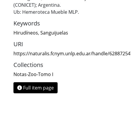
(CONICET); Argentina.
Ub: Hemeroteca Mueble MLP.
Keywords
Hirudíneos
,
Sanguijuelas
URI
https://naturalis.fcnym.unlp.edu.ar/handle/6288725
Collections
Notas-Zoo-Tomo I
Full item page