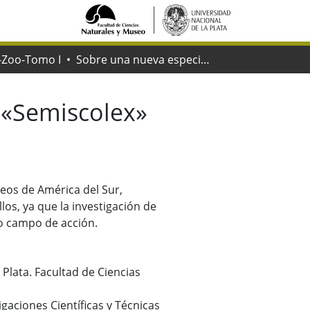
-Zoo-Tomo I
Sobre una nueva especie del género «Semiscolex» Kunberg (Hirudinea)
 «Semiscolex»
eos de América del Sur,
los, ya que la investigación de
io campo de acción.
 Plata. Facultad de Ciencias
igaciones Científicas y Técnicas