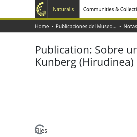
Naturalis
Communities & Collect
Home
Publicaciones del Museo de La Plata
Publication:
Sobre un
Kunberg (Hirudinea)
Loading...
Files