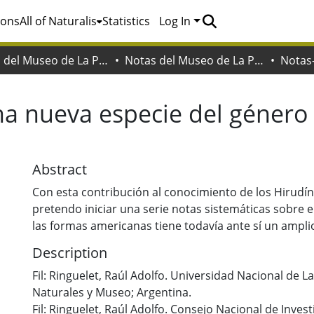
ions
All of Naturalis
Statistics
Log In
Notas del Museo de La Plata
Notas del Museo de La Plata. Zoología
Notas
a nueva especie del género
Abstract
Con esta contribución al conocimiento de los Hirudín
pretendo iniciar una serie notas sistemáticas sobre el
las formas americanas tiene todavía ante sí un ampl
Description
Fil: Ringuelet, Raúl Adolfo. Universidad Nacional de La
Naturales y Museo; Argentina.
Fil: Ringuelet, Raúl Adolfo. Consejo Nacional de Invest