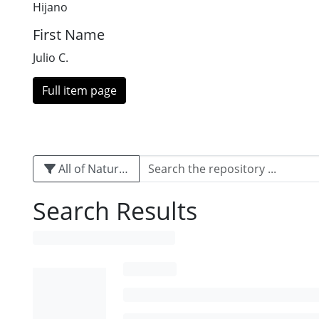
Hijano
First Name
Julio C.
Full item page
All of Naturalis
Search Results