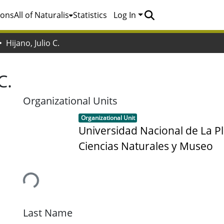
ions
All of Naturalis
Statistics
Log In
Hijano, Julio C.
C.
Organizational Units
Item type:
,
Organizational Unit
Universidad Nacional de La Pl
Ciencias Naturales y Museo
Loading...
Last Name