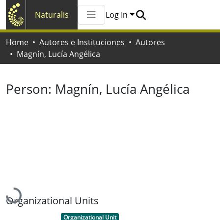
Naturalis
Log In
Communities & Collections
Home
Autores e Instituciones
Autores
All of Naturalis
Magnín, Lucía Angélica
Statistics
Person:
Magnín, Lucía Angélica
Loading...
Organizational Units
Item type:
,
Organizational Unit