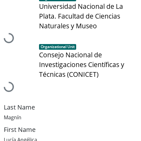
Universidad Nacional de La
Plata. Facultad de Ciencias
Naturales y Museo
Loading...
Item type:
,
Organizational Unit
Consejo Nacional de
Investigaciones Científicas y
Técnicas (CONICET)
Loading...
Last Name
Magnín
First Name
Lucía Angélica