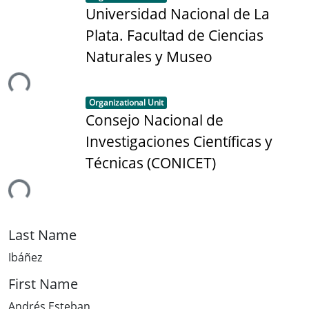
Universidad Nacional de La
Plata. Facultad de Ciencias
Naturales y Museo
ing...
Item type:
,
Organizational Unit
Consejo Nacional de
Investigaciones Científicas y
Técnicas (CONICET)
ing...
Last Name
Ibáñez
First Name
Andrés Esteban