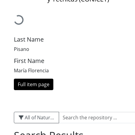
Loading...
Last Name
Pisano
First Name
María Florencia
Full item page
All of Naturalis