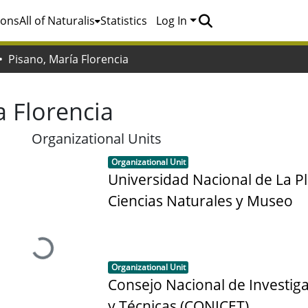
ions
All of Naturalis
Statistics
Log In
Pisano, María Florencia
a Florencia
Organizational Units
Item type:
,
Organizational Unit
Universidad Nacional de La Pl
Ciencias Naturales y Museo
Loading...
Item type:
,
Organizational Unit
Consejo Nacional de Investiga
y Técnicas (CONICET)