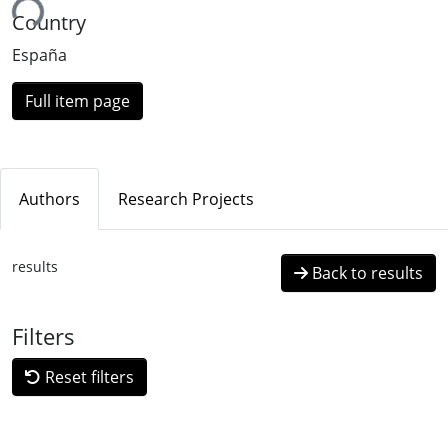
ing...
Country
España
Full item page
Authors
Research Projects
results
Back to results
Filters
Reset filters