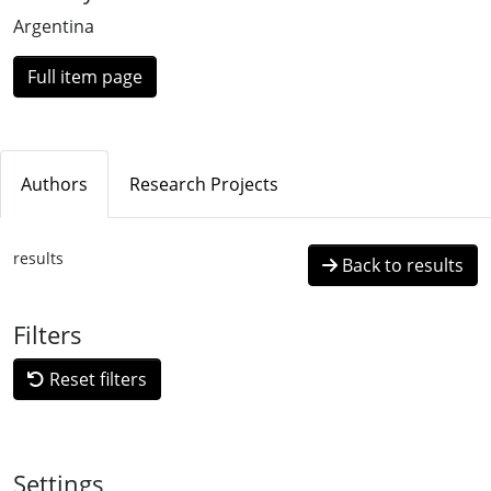
Loading...
Argentina
Full item page
Authors
Research Projects
results
Back to results
Filters
Reset filters
Settings